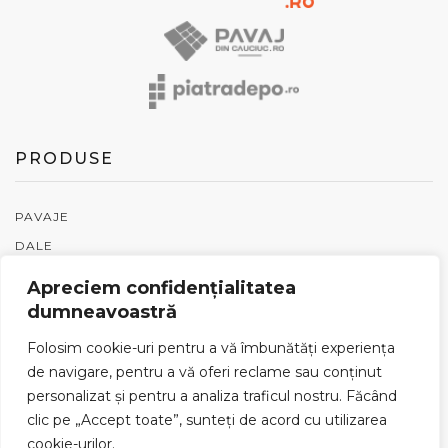
75.00 lei
variații.
va
Opțiunile
O
pot
p
fi
fi
alese
a
în
în
PRODUSE
pagina
p
produsului.
p
PAVAJE
DALE
BORDURI / JARDINIERE
Apreciem confidențialitatea
RIGOLE
dumneavoastră
GARDURI
Folosim cookie-uri pentru a vă îmbunătăți experiența
PIATRĂ NATURALĂ
de navigare, pentru a vă oferi reclame sau conținut
PENTER
personalizat și pentru a analiza traficul nostru. Făcând
clic pe „Accept toate”, sunteți de acord cu utilizarea
ACCESORII
cookie-urilor.