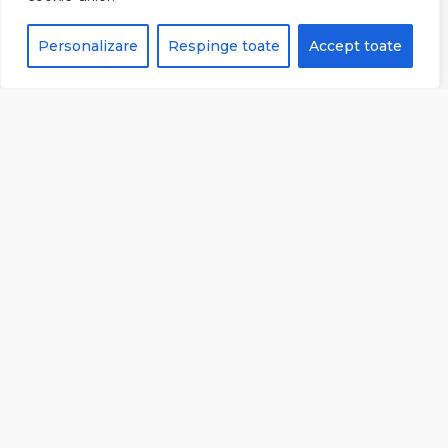
SERVICII
Personalizare
Respinge toate
Accept toate
PAVAJ INDUSTRIAL
PIATRĂ CUBICĂ
PAVAJ REZIDENȚIAL
INFORMAȚII
CUM PLĂTESC
RETUR
LIVRARE
TERMENI ȘI CONDIȚII
ADRESA