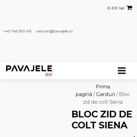
0.00
lei
+40 745 350 451​
vanzari@pavajele.ro
Prima
pagină
/
Garduri
/ Bloc
zid de colt Siena
BLOC ZID DE
COLT SIENA