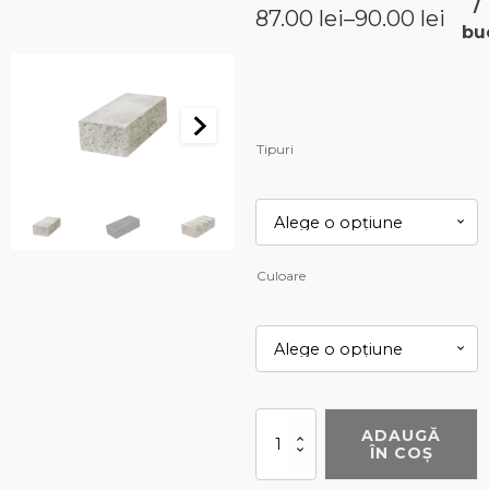
/
87.00
lei
–
90.00
lei
Interval
bu
de
prețuri:
87.00 lei
Tipuri
până
la
90.00 lei
Culoare
Cantitate
ADAUGĂ
Bloc
ÎN COȘ
zid