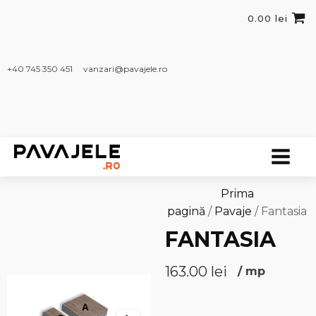
0.00
lei
+40 745 350 451​
vanzari@pavajele.ro
Prima
pagină
/
Pavaje
/ Fantasia
FANTASIA
163.00
lei
/
mp