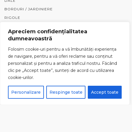
DALE
BORDURI / JARDINIERE
RIGOLE
GARDURI
Apreciem confidențialitatea
PIATRĂ NATURALĂ
dumneavoastră
PENTER
Folosim cookie-uri pentru a vă îmbunătăți experiența
ACCESORII
de navigare, pentru a vă oferi reclame sau conținut
personalizat și pentru a analiza traficul nostru. Făcând
SERVICII
clic pe „Accept toate”, sunteți de acord cu utilizarea
cookie-urilor.
PAVAJ INDUSTRIAL
Personalizare
Respinge toate
Accept toate
PIATRĂ CUBICĂ
PAVAJ REZIDENȚIAL
INFORMAȚII