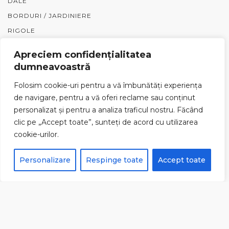
DALE
BORDURI / JARDINIERE
RIGOLE
GARDURI
Apreciem confidențialitatea
PIATRĂ NATURALĂ
dumneavoastră
PENTER
Folosim cookie-uri pentru a vă îmbunătăți experiența
ACCESORII
de navigare, pentru a vă oferi reclame sau conținut
personalizat și pentru a analiza traficul nostru. Făcând
SERVICII
clic pe „Accept toate”, sunteți de acord cu utilizarea
cookie-urilor.
PAVAJ INDUSTRIAL
Personalizare
Respinge toate
Accept toate
PIATRĂ CUBICĂ
PAVAJ REZIDENȚIAL
INFORMAȚII