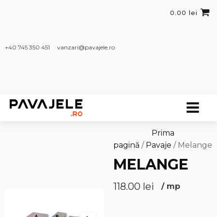
0.00
lei
+40 745 350 451​
vanzari@pavajele.ro
Prima
pagină
/
Pavaje
/ Melange
MELANGE
118.00
lei
/
mp