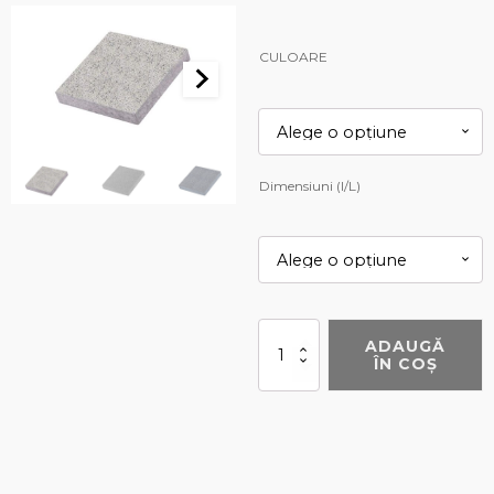
CULOARE
Dimensiuni (l/L)
Cantitate
ADAUGĂ
Umbra
ÎN COȘ
P4