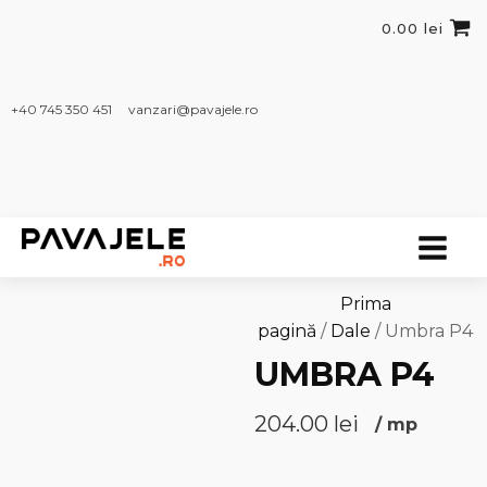
0.00
lei
+40 745 350 451​
vanzari@pavajele.ro
Prima
pagină
/
Dale
/ Umbra P4
UMBRA P4
204.00
lei
/
mp