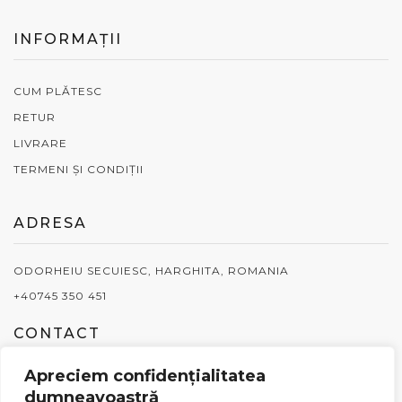
INFORMAȚII
CUM PLĂTESC
RETUR
LIVRARE
TERMENI ȘI CONDIȚII
ADRESA
ODORHEIU SECUIESC, HARGHITA, ROMANIA
+40745 350 451
CONTACT
Apreciem confidențialitatea
vanzari@pavajele.ro
dumneavoastră