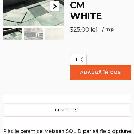
CM
WHITE
325.00
lei
/
mp
Cantitate
Solid
Beton
ADAUGĂ ÎN COȘ
2.0
-
59,3
/
59,3
cm
White
DESCRIERE
Plăcile ceramice Meissen SOLID par să fie o opțiune