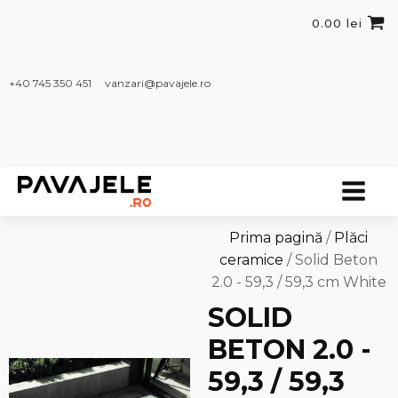
0.00
lei
+40 745 350 451​
vanzari@pavajele.ro
Prima pagină
/
Plăci
ceramice
/ Solid Beton
2.0 - 59,3 / 59,3 cm White
SOLID
BETON 2.0 -
59,3 / 59,3