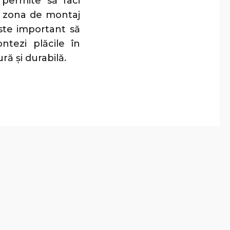
 permite să faci
u zona de montaj
ste important să
ntezi plăcile în
ră și durabilă.