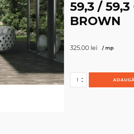
59,3 / 59,
BROWN
325.00
lei
/
mp
Cantitate
ADAUGĂ
Solid
Wood
2.0
-
59,3
/
59,3
cm
Brown