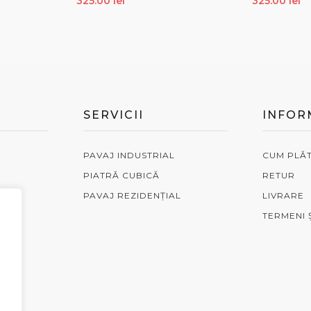
325.00
lei
325.00
lei
ADAUGĂ ÎN COȘ
ADAUGĂ Î
SERVICII
INFOR
PAVAJ INDUSTRIAL
CUM PLĂ
PIATRĂ CUBICĂ
RETUR
IERE
PAVAJ REZIDENȚIAL
LIVRARE
TERMENI Ș