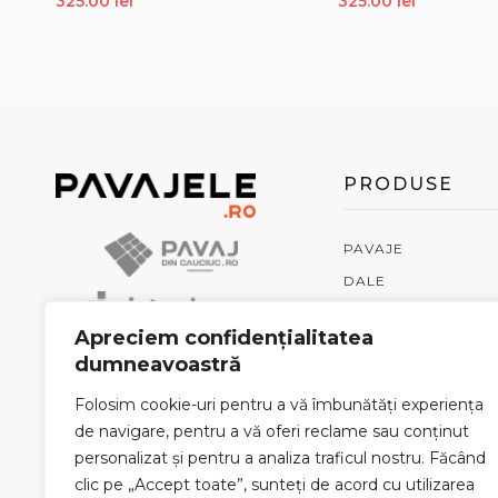
325.00
lei
325.00
lei
ADAUGĂ ÎN COȘ
ADAUGĂ ÎN COȘ
PRODUSE
PAVAJE
DALE
BORDURI / JARDIN
Apreciem confidențialitatea
RIGOLE
dumneavoastră
GARDURI
Folosim cookie-uri pentru a vă îmbunătăți experiența
PIATRĂ NATURALĂ
de navigare, pentru a vă oferi reclame sau conținut
PENTER
personalizat și pentru a analiza traficul nostru. Făcând
ACCESORII
clic pe „Accept toate”, sunteți de acord cu utilizarea