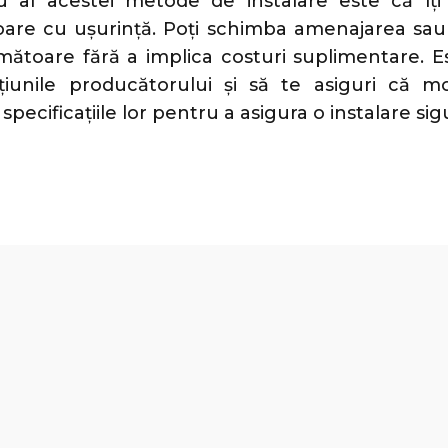
u al acestei metode de instalare este că îți
rioare cu ușurință. Poți schimba amenajarea sa
mătoare fără a implica costuri suplimentare. E
cțiunile producătorului și să te asiguri că mo
pecificațiile lor pentru a asigura o instalare sigu