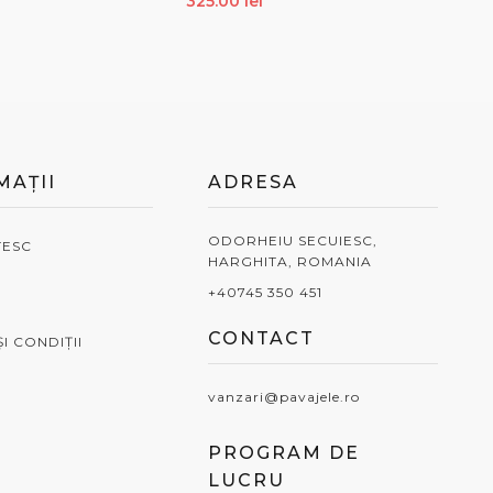
325.00
lei
32
N COȘ
ADAUGĂ ÎN COȘ
A
MAȚII
ADRESA
ODORHEIU SECUIESC,
TESC
HARGHITA, ROMANIA
+40745 350 451
CONTACT
I CONDIȚII
vanzari@pavajele.ro
PROGRAM DE
LUCRU