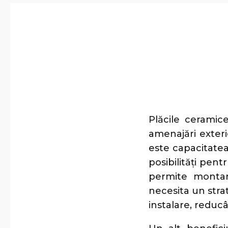
Plăcile ceramic
amenajări exteri
este capacitatea
posibilități pen
permite montar
necesita un stra
instalare, reducâ