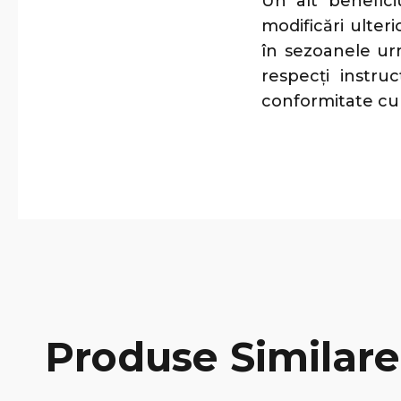
Un alt benefici
modificări ulte
în sezoanele ur
respecți instru
conformitate cu s
Produse Similare