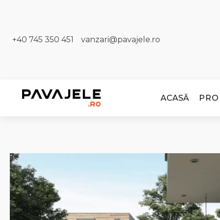
+40 745 350 451​
vanzari@pavajele.ro
ACASĂ
PRO