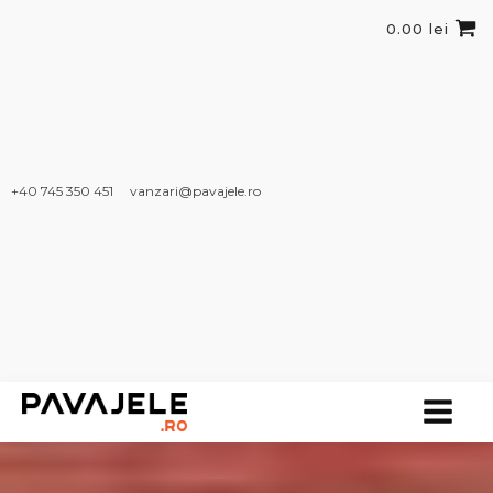
0.00
lei
+40 745 350 451​
vanzari@pavajele.ro