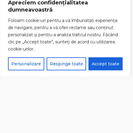
Apreciem confidențialitatea
dumneavoastră
ODORHEIU SECUIESC, HARGHITA, ROMANIA
Folosim cookie-uri pentru a vă îmbunătăți experiența
+40745 350 451
de navigare, pentru a vă oferi reclame sau conținut
personalizat și pentru a analiza traficul nostru. Făcând
CONTACT
clic pe „Accept toate”, sunteți de acord cu utilizarea
cookie-urilor.
vanzari@pavajele.ro
Personalizare
Respinge toate
Accept toate
PROGRAM DE LUCRU
LUNI - VINERI: 8:00 - 17:00