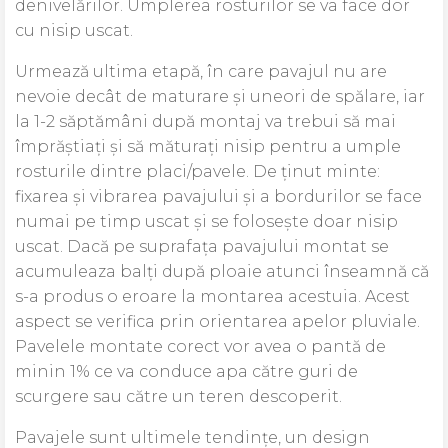
denivelărilor. Umplerea rosturilor se va face dor
cu nisip uscat.
Urmează ultima etapă, în care pavajul nu are
nevoie decât de maturare și uneori de spălare, iar
la 1-2 săptămâni după montaj va trebui să mai
împrăștiați și să măturați nisip pentru a umple
rosturile dintre placi/pavele. De ținut minte:
fixarea și vibrarea pavajului și a bordurilor se face
numai pe timp uscat și se folosește doar nisip
uscat. Dacă pe suprafața pavajului montat se
acumuleaza balți după ploaie atunci înseamnă că
s-a produs o eroare la montarea acestuia. Acest
aspect se verifica prin orientarea apelor pluviale.
Pavelele montate corect vor avea o pantă de
minin 1% ce va conduce apa către guri de
scurgere sau către un teren descoperit.
Pavajele sunt ultimele tendințe, un design