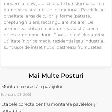
modern al pavajului ce poate transforma curtea
dumneavoastră intr-un loc minunat. Pavelele au
o varitate largă de culori și forme (pătrate,
dreptunghiulare, rectangulare, stelare). De
asemenea, puteți chiar dumneavoastră creea
orice combinație doriți. Pavajul oferă eleganță și
utilitate în orice mediu rezidențial sau industrial,
sunt ușor de întreținut și păstrează frumusețea.
Mai Multe Posturi
Montarea corectă a pavajului
februarie 23, 2021
Etapele corecte pentru montarea pavelelor și
bordurilor