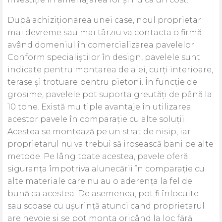
După achiziționarea unei case, noul proprietar
mai devreme sau mai târziu va contacta o firmă
având domeniul în comercializarea pavelelor.
Conform specialiștilor în design, pavelele sunt
indicate pentru montarea de alei, curți interioare,
terase și trotuare pentru pietoni. În funcție de
grosime, pavelele pot suporta greutăți de până la
10 tone. Există multiple avantaje în utilizarea
acestor pavele în comparație cu alte soluții.
Acestea se montează pe un strat de nisip, iar
proprietarul nu va trebui să irosească bani pe alte
metode. Pe lâng toate acestea, pavele oferă
siguranța împotriva alunecării în comparație cu
alte materiale care nu au o aderența la fel de
bună ca acestea. De asemenea, pot fi înlocuite
sau scoase cu ușurință atunci cand proprietarul
are nevoie și se pot monta oricând la loc fără