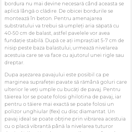
bordura nu mai devine necesară când aceasta se
aplică lângă o clădire. De obicei bordurile se
montează în beton. Pentru amenajarea
substratului va trebui să umpleți aria săpată cu
40-50 cm de balast, astfel pavelele vor avea
fundație stabilă. După ce ați impraștiat 5-7 cm de
nisip peste baza balastului, urmează nivelarea
acestuia care se va face cu ajutorul unei rigle sau
dreptar.
Dupa așezarea pavajului este posibil ca pe
marginea suprafeței pavate să rămână goluri care
ulterior le veți umple cu bucăți de pavaj. Pentru
tăierea lor se poate folosi ghilotina de pavaj, iar
pentru o tăiere mai exactă se poate folosi un
polizor unghiular (flex) cu disc diamantat. Un
pavaj ideal se poate obține prin vibrarea acestuia
cu o placă vibrantă până la nivelarea tuturor