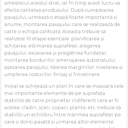
amestecul acestui strat, iar în timp acest lucru va
afecta calitatea produsului. După cumpărarea
pavajului, urmează o etapă foarte importantă și
anume, montarea pavajului care se realizează de
catre o echipă calificată. Aceasta trebuie să
realizeze 10 etape esențiale: planificarea și
schițarea; estimarea suprafeței; alegerea
pavajului; excavarea și pregătirea fundației;
montarea bordurilor; amenajarea substratului;
așezarea pavajului; tăierea marginilor; nivelarea și
umplerea rosturilor; finisaj și întreținere.
Inițial se schițează un plan în care se masoară cele
mai importante elemente de pe suprafața
stabilită de catre proprietar indiferent care ar fii
acelea: cladiri, scari, copaci, plante, etc. trebuie să
stabiliți un echilibru între mărimea suprafeței pe
care o doriți pavată și urmarea altor elemente