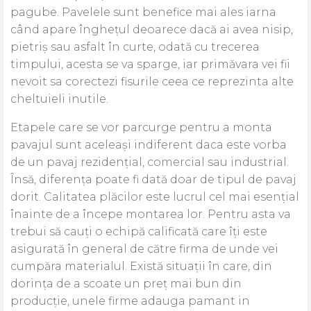
pagube. Pavelele sunt benefice mai ales iarna
când apare înghețul deoarece dacă ai avea nisip,
pietriș sau asfalt în curte, odată cu trecerea
timpului, acesta se va sparge, iar primăvara vei fii
nevoit sa corectezi fisurile ceea ce reprezinta alte
cheltuieli inutile.
Etapele care se vor parcurge pentru a monta
pavajul sunt aceleași indiferent daca este vorba
de un pavaj rezidențial, comercial sau industrial.
Însă, diferența poate fi dată doar de tipul de pavaj
dorit. Calitatea plăcilor este lucrul cel mai esențial
înainte de a începe montarea lor. Pentru asta va
trebui să cauți o echipă calificată care îți este
asigurată în general de către firma de unde vei
cumpăra materialul. Există situații în care, din
dorința de a scoate un preț mai bun din
producție, unele firme adauga pamant in