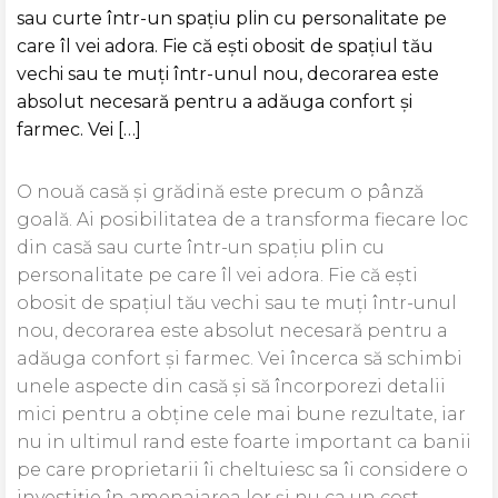
sau curte într-un spațiu plin cu personalitate pe
care îl vei adora. Fie că ești obosit de spațiul tău
vechi sau te muți într-unul nou, decorarea este
absolut necesară pentru a adăuga confort și
farmec. Vei […]
O nouă casă și grădină este precum o pânză
goală. Ai posibilitatea de a transforma fiecare loc
din casă sau curte într-un spațiu plin cu
personalitate pe care îl vei adora. Fie că ești
obosit de spațiul tău vechi sau te muți într-unul
nou, decorarea este absolut necesară pentru a
adăuga confort și farmec. Vei încerca să schimbi
unele aspecte din casă și să încorporezi detalii
mici pentru a obține cele mai bune rezultate, iar
nu in ultimul rand este foarte important ca banii
pe care proprietarii îi cheltuiesc sa îi considere o
investiție în amenajarea lor și nu ca un cost.