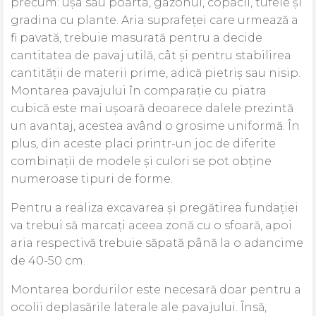
precum: ușa sau poarta, gazonul, copacii, tufele și
gradina cu plante. Aria suprafeței care urmează a
fi pavată, trebuie masurată pentru a decide
cantitatea de pavaj utilă, cât și pentru stabilirea
cantității de materii prime, adică pietriș sau nisip.
Montarea pavajului în comparație cu piatra
cubică este mai ușoară deoarece dalele prezintă
un avantaj, acestea având o grosime uniformă. În
plus, din aceste placi printr-un joc de diferite
combinații de modele și culori se pot obține
numeroase tipuri de forme.
Pentru a realiza excavarea și pregătirea fundației
va trebui să marcați aceea zonă cu o sfoară, apoi
aria respectivă trebuie săpată până la o adancime
de 40-50 cm.
Montarea bordurilor este necesară doar pentru a
ocolii deplasările laterale ale pavajului. Însă,